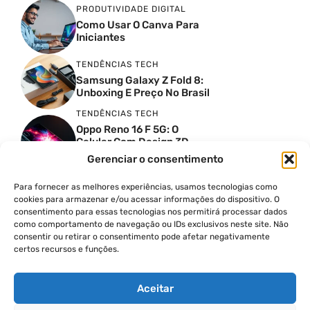
PRODUTIVIDADE DIGITAL
Como Usar O Canva Para
Iniciantes
TENDÊNCIAS TECH
Samsung Galaxy Z Fold 8:
Unboxing E Preço No Brasil
TENDÊNCIAS TECH
Oppo Reno 16 F 5G: O
Celular Com Design 3D
Surreal E Câmeras De 50
Gerenciar o consentimento
MP
Para fornecer as melhores experiências, usamos tecnologias como
PRODUTIVIDADE DIGITAL
cookies para armazenar e/ou acessar informações do dispositivo. O
Faca Isso Agora Para Uma
consentimento para essas tecnologias nos permitirá processar dados
Siri Melhor
como comportamento de navegação ou IDs exclusivos neste site. Não
INSIGHTS & OPINIÃO
consentir ou retirar o consentimento pode afetar negativamente
certos recursos e funções.
A Guerra Dos Datacenters:
Isso Envolve O Brasil E
Quais Os Problemas?
Aceitar