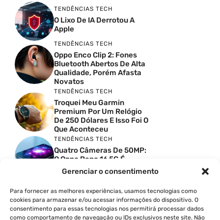
TENDÊNCIAS TECH
O Lixo De IA Derrotou A
Apple
TENDÊNCIAS TECH
Oppo Enco Clip 2: Fones
Bluetooth Abertos De Alta
Qualidade, Porém Afasta
Novatos
TENDÊNCIAS TECH
Troquei Meu Garmin
Premium Por Um Relógio
De 250 Dólares E Isso Foi O
Que Aconteceu
TENDÊNCIAS TECH
Quatro Câmeras De 50MP:
O Oppo Reno 16 5G É
Absurdo
Gerenciar o consentimento
TENDÊNCIAS TECH
Comparativo De
Para fornecer as melhores experiências, usamos tecnologias como
Especificações Entre O
cookies para armazenar e/ou acessar informações do dispositivo. O
Vivo X300 Ultra E O
consentimento para essas tecnologias nos permitirá processar dados
Samsung Galaxy S26 Ultra
como comportamento de navegação ou IDs exclusivos neste site. Não