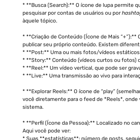
* **Busca (Search):** O ícone de lupa permite 
pesquisar por contas de usuários ou por
hashta
àquele tópico.
* **Criação de Conteúdo (Ícone de Mais “+”):** 
publicar seu próprio conteúdo. Existem diferen
* **Post:** Uma ou mais fotos/vídeos estáticos
* **Story:** Conteúdo (vídeos curtos ou fotos)
* **Reel:** Um vídeo vertical, que pode ser gr
* **Live:** Uma transmissão ao vivo para inter
* **Explorar Reels:** O ícone de “play” (semelh
você diretamente para o feed de *Reels*, onde v
sistema.
* **Perfil (Ícone da Pessoa):** Localizado no cant
Aqui você pode ver:
* Suas **estatísticas**: número de posts, segu