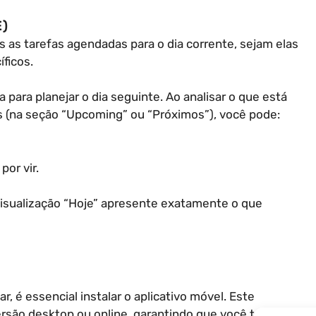
E)
as as tarefas agendadas para o dia corrente, sejam elas
ficos.
a para planejar o dia seguinte. Ao analisar o que está
 (na seção “Upcoming” ou “Próximos”), você pode:
por vir.
 visualização “Hoje” apresente exatamente o que
r, é essencial instalar o aplicativo móvel. Este
rsão desktop ou online, garantindo que você tenha