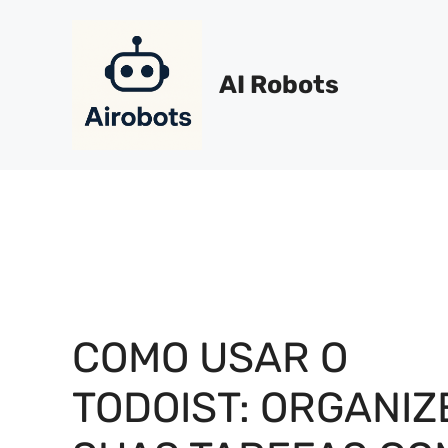
Pular
para
o
AI Robots
conteúdo
COMO USAR O
TODOIST: ORGANIZ