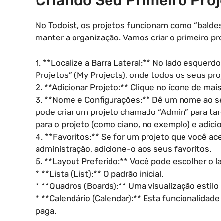
Criando Seu Primeiro Proj
No Todoist, os projetos funcionam como “baldes
manter a organização. Vamos criar o primeiro pr
1. **Localize a Barra Lateral:** No lado esquerd
Projetos” (My Projects), onde todos os seus pro
2. **Adicionar Projeto:** Clique no ícone de mai
3. **Nome e Configurações:** Dê um nome ao se
pode criar um projeto chamado “Admin” para tar
para o projeto (como ciano, no exemplo) e adici
4. **Favoritos:** Se for um projeto que você 
administração, adicione-o aos seus favoritos.
5. **Layout Preferido:** Você pode escolher o l
* **Lista (List):** O padrão inicial.
* **Quadros (Boards):** Uma visualização estilo
* **Calendário (Calendar):** Esta funcionalidad
paga.