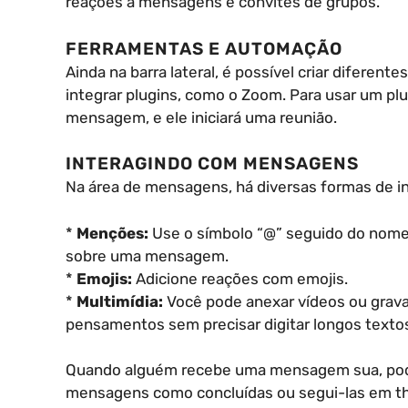
reações a mensagens e convites de grupos.
FERRAMENTAS E AUTOMAÇÃO
Ainda na barra lateral, é possível criar difer
integrar plugins, como o Zoom. Para usar um pl
mensagem, e ele iniciará uma reunião.
INTERAGINDO COM MENSAGENS
Na área de mensagens, há diversas formas de in
*
Menções:
Use o símbolo “@” seguido do nome
sobre uma mensagem.
*
Emojis:
Adicione reações com emojis.
*
Multimídia:
Você pode anexar vídeos ou grava
pensamentos sem precisar digitar longos texto
Quando alguém recebe uma mensagem sua, pode
mensagens como concluídas ou segui-las em th