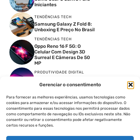
Iniciantes
TENDÊNCIAS TECH
Samsung Galaxy Z Fold 8:
Unboxing E Preço No Brasil
TENDÊNCIAS TECH
Oppo Reno 16 F 5G: O
Celular Com Design 3D
Surreal E Câmeras De 50
MP
PRODUTIVIDADE DIGITAL
Faca Isso Agora Para Uma
Gerenciar o consentimento
Siri Melhor
INSIGHTS & OPINIÃO
Para fornecer as melhores experiências, usamos tecnologias como
A Guerra Dos Datacenters:
cookies para armazenar e/ou acessar informações do dispositivo. O
Isso Envolve O Brasil E
consentimento para essas tecnologias nos permitirá processar dados
Quais Os Problemas?
como comportamento de navegação ou IDs exclusivos neste site. Não
consentir ou retirar o consentimento pode afetar negativamente
TENDÊNCIAS TECH
certos recursos e funções.
O Lixo De IA Derrotou A
Apple