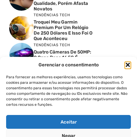
Qualidade, Porém Afasta
Novatos
TENDÊNCIAS TECH
Troquei Meu Garmin
Premium Por Um Relógio
De 250 Dólares E Isso Foi O
Que Aconteceu
TENDÊNCIAS TECH
Quatro Câmeras De 50MP:
O Oppo Reno 16 5G É
Absurdo
Gerenciar o consentimento
TENDÊNCIAS TECH
Comparativo De
Para fornecer as melhores experiências, usamos tecnologias como
Especificações Entre O
cookies para armazenar e/ou acessar informações do dispositivo. O
Vivo X300 Ultra E O
consentimento para essas tecnologias nos permitirá processar dados
Samsung Galaxy S26 Ultra
como comportamento de navegação ou IDs exclusivos neste site. Não
consentir ou retirar o consentimento pode afetar negativamente
PRODUTIVIDADE DIGITAL
certos recursos e funções.
Como Criar Carrossel No
Instagram
Aceitar
Negar