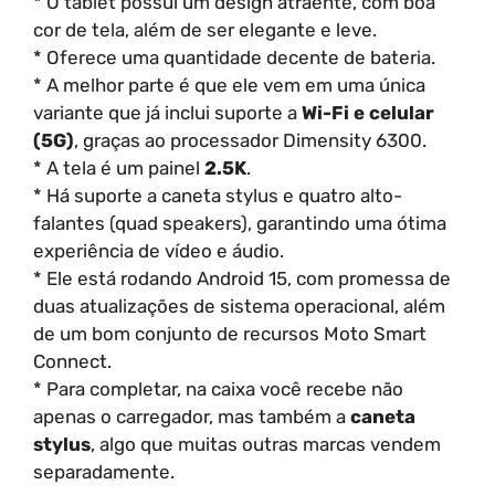
* O tablet possui um design atraente, com boa
cor de tela, além de ser elegante e leve.
* Oferece uma quantidade decente de bateria.
* A melhor parte é que ele vem em uma única
variante que já inclui suporte a
Wi-Fi e celular
(5G)
, graças ao processador Dimensity 6300.
* A tela é um painel
2.5K
.
* Há suporte a caneta stylus e quatro alto-
falantes (quad speakers), garantindo uma ótima
experiência de vídeo e áudio.
* Ele está rodando Android 15, com promessa de
duas atualizações de sistema operacional, além
de um bom conjunto de recursos Moto Smart
Connect.
* Para completar, na caixa você recebe não
apenas o carregador, mas também a
caneta
stylus
, algo que muitas outras marcas vendem
separadamente.