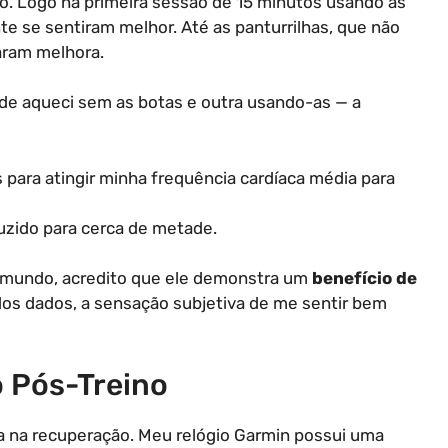
o. Logo na primeira sessão de 15 minutos usando as
e se sentiram melhor. Até as panturrilhas, que não
aram melhora.
nde aqueci sem as botas e outra usando-as — a
 para atingir minha frequência cardíaca média para
uzido para cerca de metade.
do mundo, acredito que ele demonstra um
benefício de
dos dados, a sensação subjetiva de me sentir bem
 Pós-Treino
a na recuperação. Meu relógio Garmin possui uma