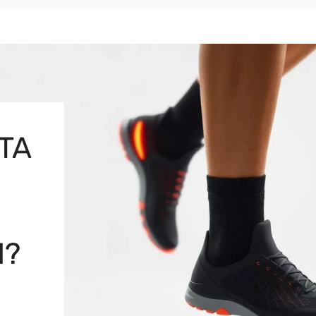
TA
M?