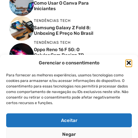
Como Usar O Canva Para
Iniciantes
TENDÊNCIAS TECH
Samsung Galaxy Z Fold 8:
Unboxing E Preço No Brasil
TENDÊNCIAS TECH
Oppo Reno 16 F 5G: O
Celular Com Design 3D
Surreal E Câmeras De 50
Gerenciar o consentimento
MP
Para fornecer as melhores experiências, usamos tecnologias como
PRODUTIVIDADE DIGITAL
cookies para armazenar e/ou acessar informações do dispositivo. O
Faca Isso Agora Para Uma
consentimento para essas tecnologias nos permitirá processar dados
Siri Melhor
como comportamento de navegação ou IDs exclusivos neste site. Não
INSIGHTS & OPINIÃO
consentir ou retirar o consentimento pode afetar negativamente
certos recursos e funções.
A Guerra Dos Datacenters:
Isso Envolve O Brasil E
Quais Os Problemas?
Aceitar
Negar