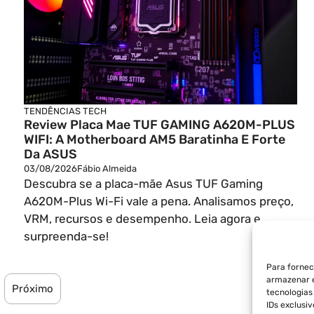
TENDÊNCIAS TECH
Review Placa Mae TUF GAMING A620M-PLUS
WIFI: A Motherboard AM5 Baratinha E Forte
Da ASUS
03/08/2026
Fábio Almeida
Descubra se a placa-mãe Asus TUF Gaming
A620M-Plus Wi-Fi vale a pena. Analisamos preço,
VRM, recursos e desempenho. Leia agora e
surpreenda-se!
Para fornec
armazenar e
Próximo
tecnologia
IDs exclusi