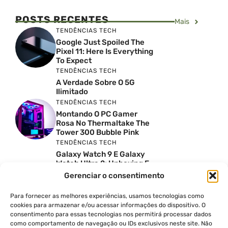
POSTS RECENTES
Mais
TENDÊNCIAS TECH
Google Just Spoiled The
Pixel 11: Here Is Everything
To Expect
TENDÊNCIAS TECH
A Verdade Sobre O 5G
Ilimitado
TENDÊNCIAS TECH
Montando O PC Gamer
Rosa No Thermaltake The
Tower 300 Bubble Pink
TENDÊNCIAS TECH
Galaxy Watch 9 E Galaxy
Watch Ultra 2: Unboxing E
Preço No Brasil
Gerenciar o consentimento
INSIGHTS & OPINIÃO
Reviews Do YouTube Sao
Para fornecer as melhores experiências, usamos tecnologias como
Confiaveis? A Verdade Nao
cookies para armazenar e/ou acessar informações do dispositivo. O
E Tao Simples
consentimento para essas tecnologias nos permitirá processar dados
como comportamento de navegação ou IDs exclusivos neste site. Não
TENDÊNCIAS TECH